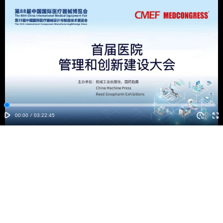
00:00
/
03:22:45